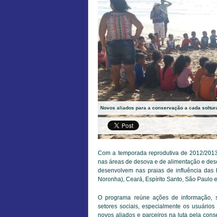
Novos aliados para a conservação a cada soltura
Com a temporada reprodutiva de 2012/2013
nas áreas de desova e de alimentação e desc
desenvolvem nas praias de influência das
Noronha), Ceará, Espírito Santo, São Paulo e
O programa reúne ações de informação, se
setores sociais, especialmente os usuários
novos aliados e parceiros na luta pela co