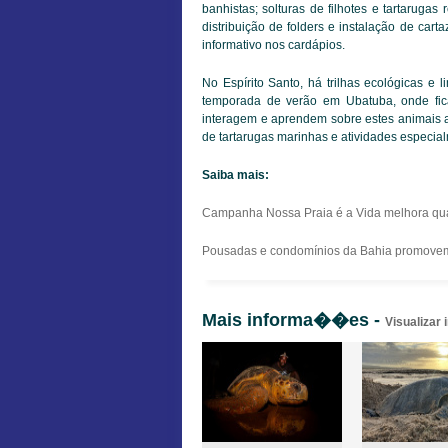
banhistas; solturas de filhotes e tartarugas
distribuição de folders e instalação de car
informativo nos cardápios.
No Espírito Santo, há trilhas ecológicas e 
temporada de verão em Ubatuba, onde fica
interagem e aprendem sobre estes animais a
de tartarugas marinhas e atividades especia
Saiba mais:
Campanha Nossa Praia é a Vida melhora quali
Pousadas e condomínios da Bahia promovem
Mais informa��es -
Visualizar