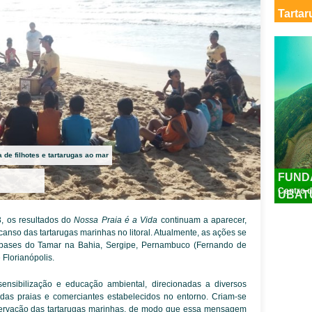
Tarta
 de filhotes e tartarugas ao mar
FUND
Centro d
UBATU
, os resultados do
Nossa Praia é a Vida
continuam a aparecer,
anso das tartarugas marinhas no litoral. Atualmente, as ações se
 bases do Tamar na Bahia, Sergipe, Pernambuco (Fernando de
 Florianópolis.
nsibilização e educação ambiental, direcionadas a diversos
 das praias e comerciantes estabelecidos no entorno. Criam-se
nservação das tartarugas marinhas, de modo que essa mensagem