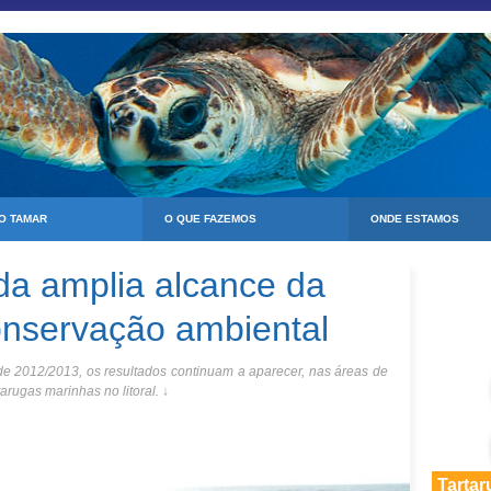
 O TAMAR
O QUE FAZEMOS
ONDE ESTAMOS
da amplia alcance da
nservação ambiental
e 2012/2013, os resultados continuam a aparecer, nas áreas de
rugas marinhas no litoral. ↓
Tartar