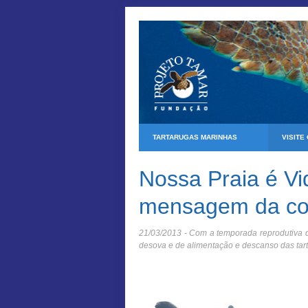
TARTARUGAS MARINHAS
VISITE
Nossa Praia é Vi
mensagem da co
21/03/2013 - Com a temporada reprodutiva d
desova e de alimentação e descanso das tarta