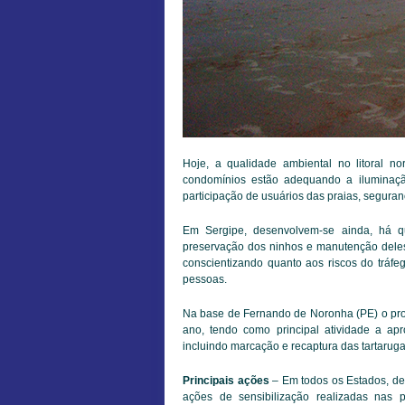
Hoje, a qualidade ambiental no litoral n
condomínios estão adequando a iluminaç
participação de usuários das praias, seguran
Em Sergipe, desenvolvem-se ainda, há 
preservação dos ninhos e manutenção deles 
conscientizando quanto aos riscos do tráfe
pessoas.
Na base de Fernando de Noronha (PE) o p
ano, tendo como principal atividade a ap
incluindo marcação e recaptura das tartarug
Principais ações
– Em todos os Estados, de 
ações de sensibilização realizadas nas 