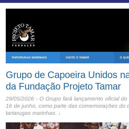
TARTARUGAS MARINHAS
VISITE O TAMAR
O QU
Grupo de Capoeira Unidos na
da Fundação Projeto Tamar
29/05/2026 - O Grupo fará lançamento oficial do
16 de junho, como parte das comemorações do di
tartarugas marinhas. ↓